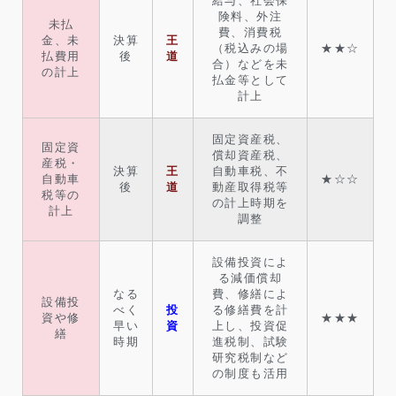
給与、社会保
険料、外注
未払
費、消費税
金、未
決算
王
（税込みの場
★★☆
払費用
後
道
合）などを未
の計上
払金等として
計上
固定資産税、
固定資
償却資産税、
産税・
決算
王
自動車税、不
自動車
★☆☆
後
道
動産取得税等
税等の
の計上時期を
計上
調整
設備投資によ
る減価償却
なる
費、修繕によ
設備投
べく
投
る修繕費を計
資や修
★★★
早い
資
上し、投資促
繕
時期
進税制、試験
研究税制など
の制度も活用