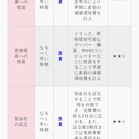
備への
早い
資
定率法により
投資
時期
早期に多額の
減価償却費を
計上
トラック、即
時償却可能な
サーバー・機
なる
現物資
器、Web3コン
べく
投
産への
ピューターな
★★☆
早い
資
投資
どに投資をす
時期
ることで早期
に多額の減価
償却費を計上
別会社を設立
することで所
得を分散で
き、交際費の
なる
枠も2社分に広
別会社
べく
投
がる。また、
★★☆
の設立
早い
資
設立後2期目ま
時期
では免税事業
者を選択すれ