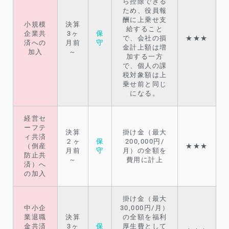
ら控除できる
ため、役員報
酬に上乗せ支
小規模
決算
給すること
企業共
3ヶ
保
で、会社の損
★★★
済への
月前
守
金計上額は増
加入
～
加する一方
で、個人の課
税対象額は上
乗せ前と同じ
になる。
経営セ
ーフテ
決算
掛け金（最大
ィ共済
２ヶ
保
200,000円/
（倒産
★★★
月前
守
月）の全額を
防止共
～
費用に計上
済）へ
の加入
掛け金（最大
中小企
30,000円/月）
業退職
決算
の全額を福利
金共済
3ヶ
保
厚生費として