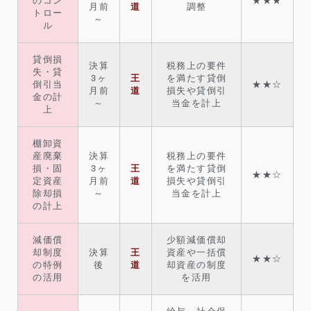
のコン
★★★
月前
道
調整
トロー
～
ル
貸倒損
決算
税務上の要件
失・貸
3ヶ
王
を満たす貸倒
倒引当
★★☆
月前
道
損失や貸倒引
金の計
～
当金を計上
上
棚卸資
産廃棄
決算
税務上の要件
損・固
3ヶ
王
を満たす貸倒
★★☆
定資産
月前
道
損失や貸倒引
除却損
～
当金を計上
の計上
減価償
少額減価償却
却制度
決算
王
資産や一括償
★★☆
の特例
後
道
却資産の制度
の活用
を活用