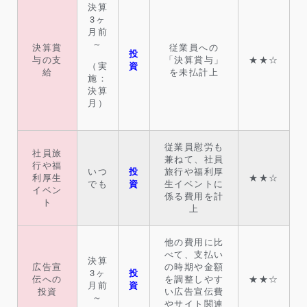
決算
3ヶ
月前
～
決算賞
従業員への
投
与の支
「決算賞与」
★★☆
資
（実
給
を未払計上
施：
決算
月）
従業員慰労も
社員旅
兼ねて、社員
行や福
いつ
投
旅行や福利厚
利厚生
★★☆
でも
資
生イベントに
イベン
係る費用を計
ト
上
他の費用に比
べて、支払い
決算
広告宣
の時期や金額
3ヶ
投
伝への
を調整しやす
★★☆
月前
資
投資
い広告宣伝費
～
やサイト関連