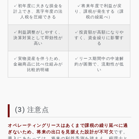
✓初年度に大きな損金を
✓将来年度で利益が戻
計上でき、黒字年度の法
り、課税が発生する（課
人税を圧縮できる
税の繰延べ）
✓利益調整がしやすく、
✓投資額が高額になりや
決算対策として即効性が
すく、資金繰りに影響す
高い
る
✓実物資産を伴うため、
✓リース期間中の中途解
金融商品に比べ仕組みが
約が困難で、流動性が低
比較的明確
い
(3) 注意点
オペレーティングリースはあくまで課税の繰り延べに過
ぎないため、将来の出口を見据えた設計が不可欠
です。
導入にあたっては、将来の利益予測を踏まえ、税理士と