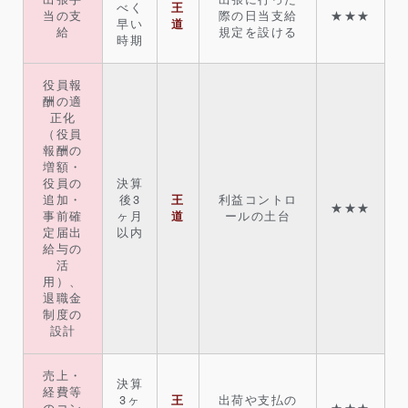
べく
王
当の支
際の日当支給
★★★
早い
道
給
規定を設ける
時期
役員報
酬の適
正化
（役員
報酬の
増額・
役員の
決算
追加・
後3
王
利益コントロ
★★★
事前確
ヶ月
道
ールの土台
定届出
以内
給与の
活
用）、
退職金
制度の
設計
売上・
決算
経費等
3ヶ
王
出荷や支払の