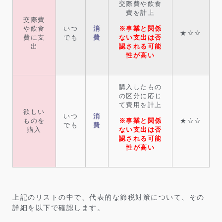
交際費や飲食
費を計上
交際費
や飲食
いつ
消
※事業と関係
★☆☆
費に支
でも
費
ない支出は否
出
認される可能
性が高い
購入したもの
の区分に応じ
て費用を計上
欲しい
いつ
消
ものを
★☆☆
※事業と関係
でも
費
購入
ない支出は否
認される可能
性が高い
上記のリストの中で、代表的な節税対策について、その
詳細を以下で確認します。