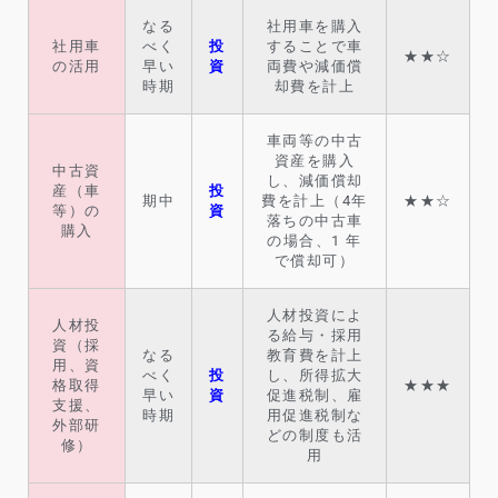
なる
社用車を購入
社用車
べく
投
することで車
★★☆
の活用
早い
資
両費や減価償
時期
却費を計上
車両等の中古
資産を購入
中古資
し、減価償却
産（車
投
期中
費を計上（4年
★★☆
等）の
資
落ちの中古車
購入
の場合、1 年
で償却可）
人材投資によ
人材投
る給与・採用
資（採
なる
教育費を計上
用、資
べく
投
し、所得拡大
格取得
★★★
早い
資
促進税制、雇
支援、
時期
用促進税制な
外部研
どの制度も活
修）
用