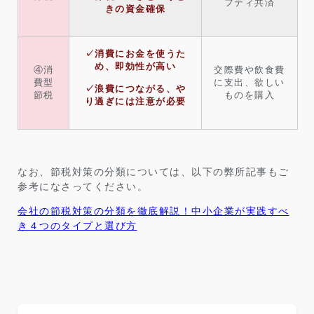
フティ共済
きの資金確保
✓消費にお金を使うた
め、即効性が高い
④消
交際費や飲食費
費型
に支出、欲しい
✓浪費につながる、や
節税
ものを購入
り過ぎには注意が必要
なお、節税対策の分類については、以下の弊所記事もご
参考になさってください。
会社の節税対策の分類を徹底解説！中小企業が実践すべ
き４つのタイプと選び方