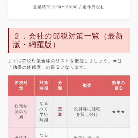
営業時間 9:00〜20:00 / 定休日なし
２．会社の節税対策一覧（最新
版・網羅版）
まずは節税対策全体のリストを把握しましょう。★は
「効果の体感度」の目安となります。
節税対
対策
分
効果の
概要
策
時期
類
目安
なる
社宅制
べく
王
役員等に社宅
度の活
★★★
早い
道
を貸し付け
用
時期
なる
出張手
出張に行った