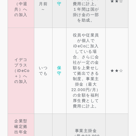
★★☆
（中退
月前
守
費用に計上。
共）へ
～
１年間は国が
の加入
掛け金の一部
を助成。
役員や従業員
が個人で
iDeCoに加入
している場
合、さらに会
イデコ
社が一定の金
プラス
いつ
保
額を上乗せし
（iDeCo
★★☆
でも
守
て拠出できる
＋）へ
制度。事業主
の加入
掛金（最大
22.000円/月）
の全額を福利
厚生費として
費用に計上。
企業型
確定拠
事業主掛金
出年金