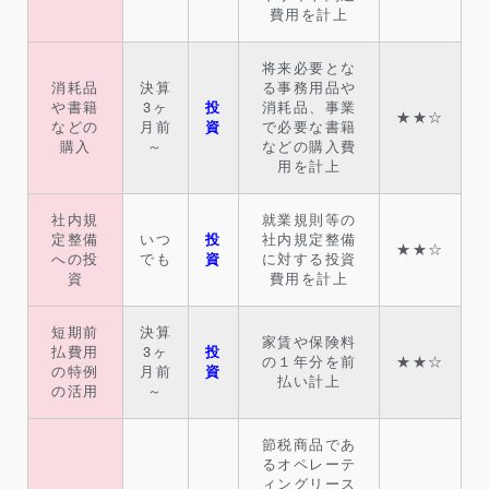
費用を計上
将来必要とな
消耗品
決算
る事務用品や
や書籍
3ヶ
投
消耗品、事業
★★☆
などの
月前
資
で必要な書籍
購入
～
などの購入費
用を計上
社内規
就業規則等の
定整備
いつ
投
社内規定整備
★★☆
への投
でも
資
に対する投資
資
費用を計上
短期前
決算
家賃や保険料
払費用
3ヶ
投
の１年分を前
★★☆
の特例
月前
資
払い計上
の活用
～
節税商品であ
るオペレーテ
ィングリース