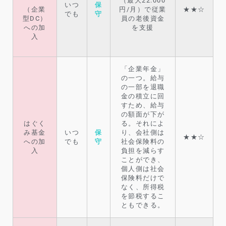
（最大22.000
いつ
保
円/月）で従業
★★☆
（企業
でも
守
員の老後資金
型DC）
を支援
への加
入
「企業年金」
の一つ。給与
の一部を退職
金の積立に回
すため、給与
の額面が下が
はぐく
る。それによ
み基金
いつ
保
り、会社側は
★★☆
への加
でも
守
社会保険料の
入
負担を減らす
ことができ、
個人側は社会
保険料だけで
なく、所得税
を節税するこ
ともできる。