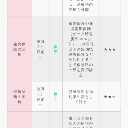
ば、消費税の
節税も可能。
養老保険や逓
増定期保険
（ピーク時返
戻率85％以
決算
生命保
下）、30万円
3ヶ
保
険の活
以下の短期払
★★★
月前
守
用
医療保険など
～
を活用するこ
とで保険料の
一部を費用計
上
決算
健康診
健康診断を福
3ヶ
保
断の実
利厚生費とし
★★☆
月前
守
施
て計上
～
掛け金全額を
個人の所得か