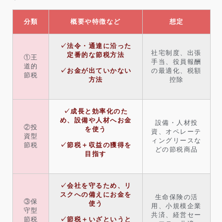
分類
概要や特徴など
想定
✓法令・通達に沿った
社宅制度、出張
定番的な節税方法
①王
手当、役員報酬
道的
の最適化、税額
✓お金が出ていかない
節税
控除
方法
✓成長と効率化のた
め、設備や人材へお金
設備・人材投
②投
を使う
資、オペレーテ
資型
ィングリースな
節税
✓節税＋収益の獲得を
どの節税商品
目指す
✓会社を守るため、リ
スクへの備えにお金を
生命保険の活
③保
使う
用、小規模企業
守型
共済、経営セー
節税
✓節税＋いざというと