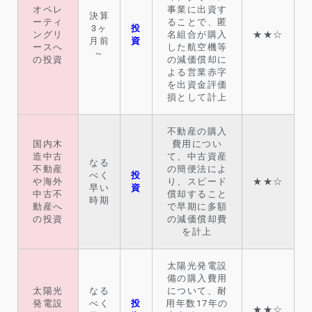
オペレ
事業に出資す
決算
ーティ
ることで、匿
3ヶ
投
ングリ
名組合が購入
★★☆
月前
資
ースへ
した航空機等
～
の投資
の減価償却に
よる営業赤字
を出資金評価
損として計上
不動産の購入
国内木
費用につい
造中古
て、中古資産
なる
不動産
の簡便法によ
べく
投
や海外
り、スピード
★★☆
早い
資
中古不
償却すること
時期
動産へ
で早期に多額
の投資
の減価償却費
を計上
太陽光発電設
備の購入費用
太陽光
なる
について、耐
発電設
べく
投
用年数17年の
★★☆