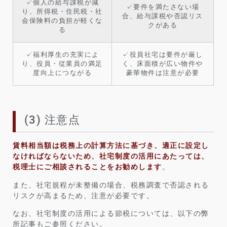
✓個人の給与課税が減
✓要件を満たさない場
り、所得税・住民税・社
合、給与課税や否認リス
会保険料の負担が軽くな
クがある
る
✓福利厚生の充実によ
✓役員社宅は要件が厳し
り、役員・従業員の満足
く、床面積が広い物件や
度向上につながる
豪華物件は注意が必要
(3) 注意点
賃料相当額は税務上の計算方法に基づき、適正に設定し
なければならないため、社宅制度の活用にあたっては、
税理士にご相談されることをお勧めします
。
また、社宅規程が未整備の場合、税務調査で否認される
リスクが高まるため、注意が必要です。
なお、社宅制度の活用による節税については、以下の弊
所記事もご参照ください。