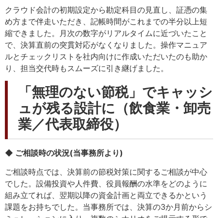
クラウド会計の初期設定から勘定科目の見直し、証憑の集
め方まで伴走いただき、記帳時間がこれまでの半分以上短
縮できました。月次の数字がリアルタイムに近づいたこと
で、決算直前の突貫対応がなくなりました。操作マニュア
ルとチェックリストを社内向けに作成いただいたのも助か
り、担当交代時もスムーズに引き継げました。
「無理のない節税」でキャッシ
ュが残る設計に（飲食業・卸売
業／代表取締役）
◆ ご相談時の状況(当事務所より)
ご相談時点では、決算前の節税対策に関するご相談が中心
でした。設備投資や人件費、役員報酬の水準をどのように
組み立てれば、翌期以降の資金計画と両立できるかという
課題をお持ちでした。当事務所では、決算の3か月前からシ