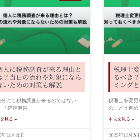
個人に税務調査が来る理由と
税理士変
は？当日の流れや対象になら
るべき？
ないための対策も解説
ミングと
自分にも税務調査が来るのではない
税理士を変更
」 「確定申告
の、どう進め
を見る »
本文を見る »
25年12月26日
2025年12月26