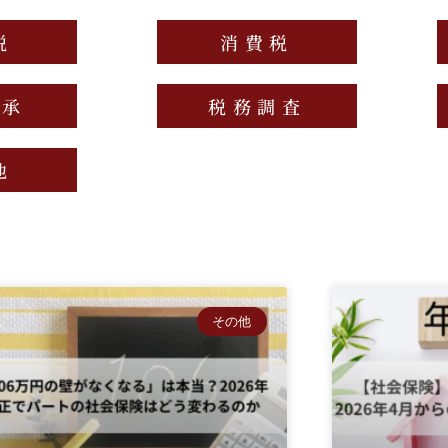
税
消費税
継承
税務調査
他
その他