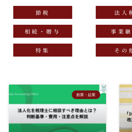
節税
法人
相続・贈与
事業
特集
その
創業・起業