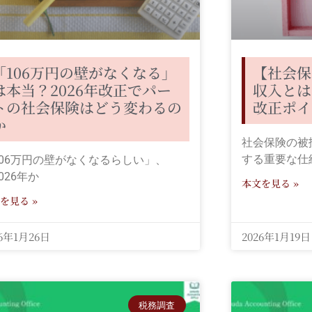
「106万円の壁がなくなる」
【社会保
は本当？2026年改正でパー
収入とは
トの社会保険はどう変わるの
改正ポイ
か
社会保険の被
する重要な仕
106万円の壁がなくなるらしい」、
026年か
本文を見る »
を見る »
26年1月26日
2026年1月19日
税務調査