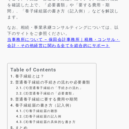
を確認した上で、「必要書類」や「要する費用・期
間」、「養子縁組届の書き方（記入例）」などを解説し
ます。
なお、相続・事業承継コンサルティングについては、以
下のサイトをご参照ください。
当事務所について – 保田会計事務所｜税務・コンサル・
会計・その他経営に関わる全てを総合的にサポート
Table of Contents
養子縁組とは？
普通養子縁組の手続きの流れや必要書類
(1)普通養子縁組の「手続きの流れ」
(2)普通養子縁組の「必要書類」
普通養子縁組に要する費用や期間
養子縁組届の書き方（記入例）
(1)養子縁組届の雛形
(2)養子縁組届の記入例
(3)養子縁組届の具体的な書き方
まとめ