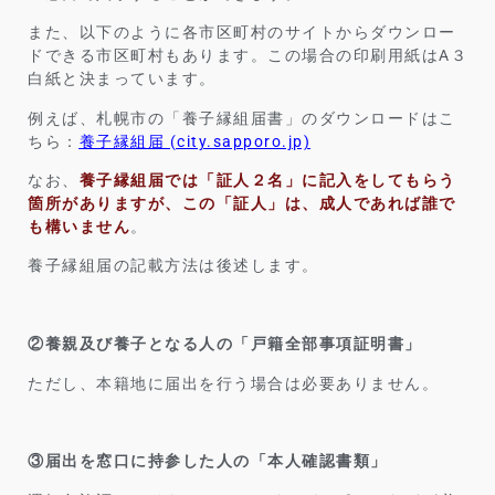
また、以下のように各市区町村のサイトからダウンロー
ドできる市区町村もあります。この場合の印刷用紙はA３
白紙と決まっています。
例えば、札幌市の「養子縁組届書」のダウンロードはこ
ちら：
養子縁組届 (city.sapporo.jp)
なお、
養子縁組届では「証人２名」に記入をしてもらう
箇所がありますが、この「証人」は、成人であれば誰で
も構いません
。
養子縁組届の記載方法は後述します。
②養親及び養子となる人の「戸籍全部事項証明書」
ただし、本籍地に届出を行う場合は必要ありません。
③届出を窓口に持参した人の「本人確認書類」