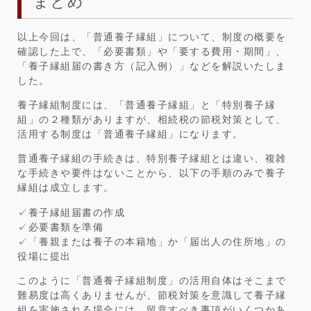
まとめ
以上今回は、「普通養子縁組」について、制度の概要を
確認した上で、「必要書類」や「要する費用・期間」、
「養子縁組届の書き方（記入例）」などを解説いたしま
した。
養子縁組制度には、「普通養子縁組」と「特別養子縁
組」の２種類がありますが、相続税の節税対策として、
活用する制度は「普通養子縁組」になります。
普通養子縁組の手続きは、特別養子縁組とは違い、複雑
な手続きや要件はないことから、以下の手順のみで養子
縁組は成立します。
✓養子縁組届書の作成
✓必要書類を準備
✓「養親または養子の本籍地」か「届出人の住所地」の
役場に提出
このように「普通養子縁組制度」の活用自体はそこまで
難易度は高くありませんが、節税対策を意識して養子縁
組を実施される場合には、留意すべき事項がいくつかあ