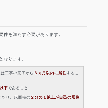
要件を満たす必要があります。
となります。
たは工事の完了から
６ヵ月以内に居住
するこ
円以下
であること
であり、床面積の
２分の１以上が自己の居住