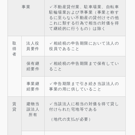
事業
✓不動産貸付業、駐車場業、自転車
駐輪場業および準事業（事業と称す
るに至らない不動産の貸付けその他
これに類する行為で相当の対価を得
て継続的に行うもの）は除く
取
法人役
✓相続税の申告期限において法人の
得
員要件
役員であること
者
保有継
✓相続税の申告期限まで保有してい
続要件
ること
事業継
✓申告期限まで引き続き当該法人の
続要件
事業の用に供していること
賃
建物当
✓当該法人に相当の対価を得て貸し
貸
該法人
付けられた宅地等である
所有
（地代の支払が必要）