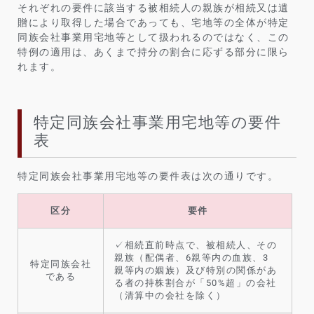
それぞれの要件に該当する被相続人の親族が相続又は遺
贈により取得した場合であっても、宅地等の全体が特定
同族会社事業用宅地等として扱われるのではなく、この
特例の適用は、あくまで持分の割合に応ずる部分に限ら
れます。
特定同族会社事業用宅地等の要件
表
特定同族会社事業用宅地等の要件表は次の通りです。
区分
要件
✓相続直前時点で、被相続人、その
親族（配偶者、6親等内の血族、3
特定同族会社
親等内の姻族）及び特別の関係があ
である
る者の持株割合が「50%超」の会社
（清算中の会社を除く）