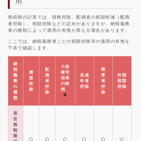
用
相続税の計算では、債務控除、配偶者の税額軽減（配偶
者控除）、税額控除などの定めがありますが、納税義務
者の種類によって適用の有無が異なる場合があります。
ここでは、納税義務者ごとの税額控除等の適用の有無を
下表で確認します。
納
小規
税
配
障
債
模宅
義
偶
未成
害
外国
務
地等
務
者
年者
者
税額
控
の特
の
控
控除
控
控除
除
例
種
除
除
※
類
居
住
無
制
限
○
○
○
○
○
○