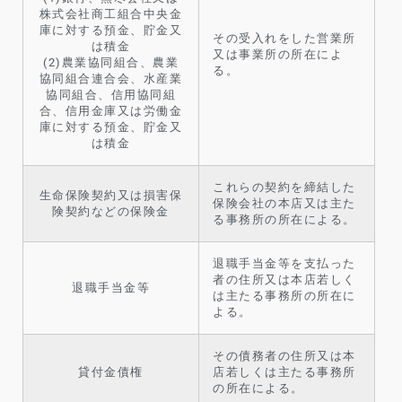
株式会社商工組合中央金
庫に対する預金、貯金又
その受入れをした営業所
は積金
又は事業所の所在によ
(2)農業協同組合、農業
る。
協同組合連合会、水産業
協同組合、信用協同組
合、信用金庫又は労働金
庫に対する預金、貯金又
は積金
これらの契約を締結した
生命保険契約又は損害保
保険会社の本店又は主た
険契約などの保険金
る事務所の所在による。
退職手当金等を支払った
者の住所又は本店若しく
退職手当金等
は主たる事務所の所在に
よる。
その債務者の住所又は本
貸付金債権
店若しくは主たる事務所
の所在による。