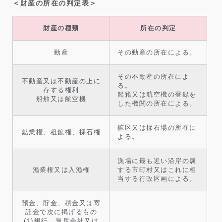
＜財産の所在の判定表＞
財産の種類
所在の判定
動産
その動産の所在による。
その不動産の所在によ
不動産又は不動産の上に
る。
存する権利
船籍又は航空機の登録を
船舶又は航空機
した機関の所在による。
鉱区又は採石場の所在に
鉱業権、租鉱権、採石権
よる。
漁場に最も近い沿岸の属
漁業権又は入漁権
する市町村又はこれに相
当する行政区画による。
預金、貯金、積金又は寄
託金で次に掲げるもの
(1)銀行、無尽会社又は