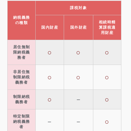
課税対象
納税義務
相続時精
の種類
国内財産
国外財産
算課税適
用財産
居住無制
○
○
○
限納税義
務者
非居住無
○
○
○
制限納税
義務者
制限納税
○
－
○
義務者
特定制限
－
－
○
納税義務
者