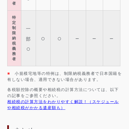
者
特
定
制
一
限
○
○
－
－
－
納
部
税
○
義
務
者
※
小規模宅地等の特例は、制限納税義務者で日本国籍を
有しない場合、適用できない場合があります。
各税額控除の概要や相続税の計算方法については、以下
の記事をご参照ください。
相続税の計算方法をわかりやすく解説！（スケジュール
や相続税がかかる遺産額も）