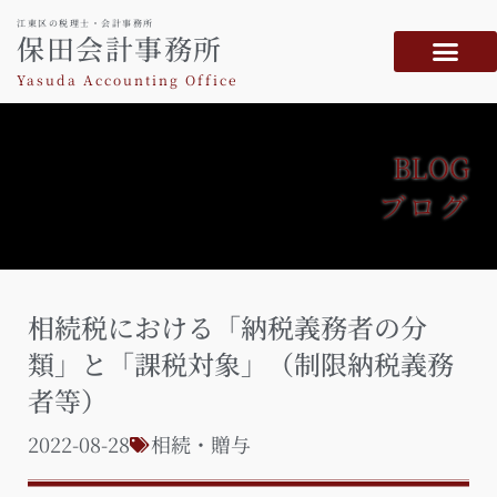
江東区の税理士・会計事務所
保田会計事務所
Yasuda Accounting Office
BLOG
ブログ
相続税における「納税義務者の分
類」と「課税対象」（制限納税義務
者等）
2022-08-28
相続・贈与