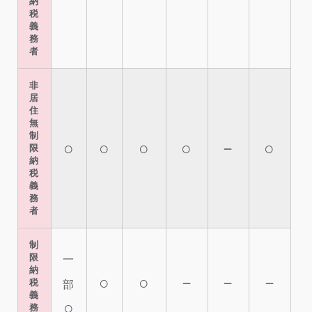
納
税
義
務
者
非
居
住
無
制
○
○
○
○
－
○
限
納
税
義
務
者
制
限
一
納
○
○
－
－
－
税
部
義
○
務