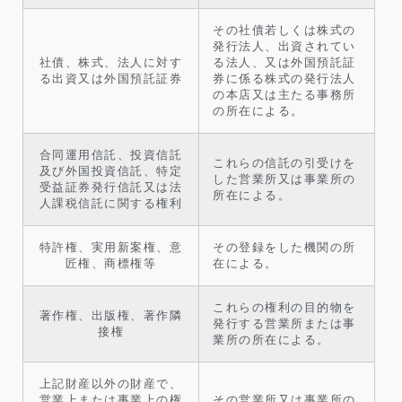
その社債若しくは株式の
発行法人、出資されてい
社債、株式、法人に対す
る法人、又は外国預託証
る出資又は外国預託証券
券に係る株式の発行法人
の本店又は主たる事務所
の所在による。
合同運用信託、投資信託
これらの信託の引受けを
及び外国投資信託、特定
した営業所又は事業所の
受益証券発行信託又は法
所在による。
人課税信託に関する権利
特許権、実用新案権、意
その登録をした機関の所
匠権、商標権等
在による。
これらの権利の目的物を
著作権、出版権、著作隣
発行する営業所または事
接権
業所の所在による。
上記財産以外の財産で、
営業上または事業上の権
その営業所又は事業所の