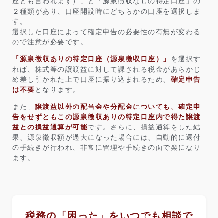
座とも言われます）」と「源泉徴収なしの特定口座」の
２種類があり、口座開設時にどちらかの口座を選択しま
す。
選択した口座によって確定申告の必要性の有無が変わる
ので注意が必要です。
「源泉徴収ありの特定口座（源泉徴収口座）」
を選択す
れば、株式等の譲渡益に対して課される税金があらかじ
め差し引かれた上で口座に振り込まれるため、
確定申告
は不要
となります。
また、
譲渡益以外の配当金や分配金についても、確定申
告をせずともこの源泉徴収ありの特定口座内で得た譲渡
益との損益通算が可能
です。さらに、損益通算をした結
果、源泉徴収額が過大になった場合には、自動的に還付
の手続きが行われ、非常に管理や手続きの面で楽になり
ます。
税務の「困った」をいつでも相談で