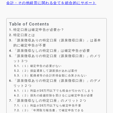
会計・その他経営に関わる全てを総合的にサポート
Table of Contents
特定口座は確定申告が必要か？
特定口座とは
「源泉徴収ありの特定口座（源泉徴収口座）」は基本
的に確定申告が不要
「源泉徴収なしの特定口座」は確定申告が必要
「源泉徴収ありの特定口座（源泉徴収口座）」のメリ
ット３つ
（１）確定申告の必要がない
（２）損益通算して譲渡損があれば還付
（３）配偶者等の合計所得金額に合算されない
「源泉徴収ありの特定口座（源泉徴収口座）」のデメ
リット２つ
（１）利益が20万円以下でも税金が引かれてしまう
（２）損失の繰越控除を受けるには確定申告が必要
「源泉徴収なしの特定口座」のメリット２つ
（１）利益が20万円以下なら確定申告不要
（２）「年間取引報告書」で確定申告できる